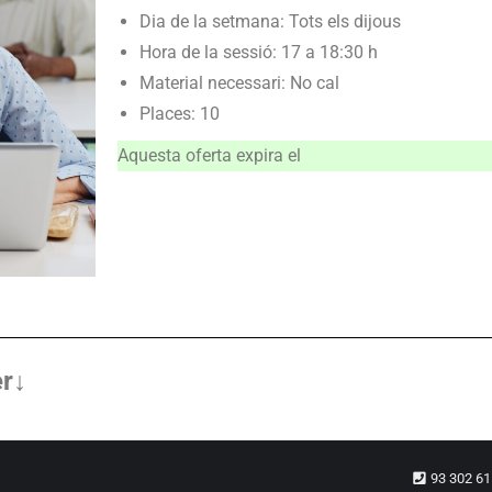
Dia de la setmana: Tots els dijous
Hora de la sessió: 17 a 18:30 h
Material necessari: No cal
Places: 10
Aquesta oferta expira el
er↓
93 302 6