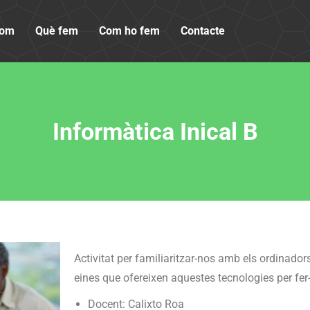
som
Què fem
Com ho fem
Contacte
Informàtica Inical B
Activitat per familiaritzar-nos amb els ordinadors
eines que ofereixen aquestes tecnologies per fer-
Docent: Calixto Roa