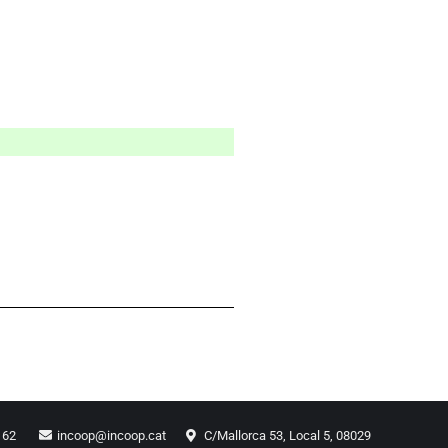
1 62
incoop@incoop.cat
C/Mallorca 53, Local 5, 08029