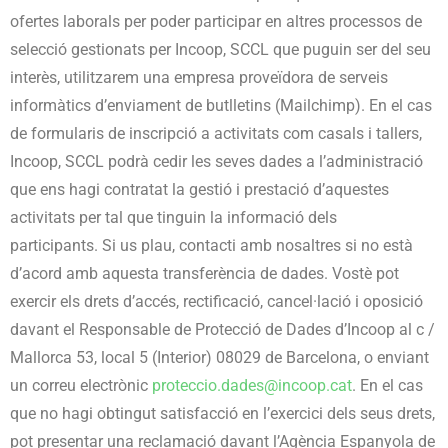
ofertes laborals per poder participar en altres processos de
selecció gestionats per Incoop, SCCL que puguin ser del seu
interès, utilitzarem una empresa proveïdora de serveis
informàtics d’enviament de butlletins (Mailchimp). En el cas
de formularis de inscripció a activitats com casals i tallers,
I
ncoop, SCCL podrà cedir les seves dades
a l’administració
que ens hagi contratat la gestió i prestació d’aquestes
activitats per tal que tinguin la informació dels
participants.
Si us plau, contacti amb nosaltres si no està
d’acord amb aquesta transferència de dades. Vostè pot
exercir els drets d’accés, rectificació, cancel·lació i oposició
davant el Responsable de Protecció de Dades d’Incoop al c /
Mallorca 53, local 5 (Interior) 08029 de Barcelona, o enviant
un correu electrònic
proteccio.dades@incoop.cat
.
En el cas
que no hagi obtingut satisfacció en l’exercici dels seus drets,
pot presentar una reclamació davant l’Agència Espanyola de