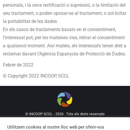
personals, i la seva rectificació o supressió, o la limitació del
seu tractament, o poden oposar-se al tractament, o sol·licitar
la portabilitat de les dades.
En els casos de tractaments basats en el consentiment,
l’interessat pot, per les mateixes vies, retirar el consentiment
a qualsevol moment. Així mateix, els interessats tenen dret a
reclamar davant l’Agència Espanyola de Protecció de Dades.
Febrer de 2022
© Copyright 2022 INCOOP, SCCL
© INCOOP SCCL - 2026 . Tots els drets reservats
93 302 61 62
incoop@incoop.cat
C/Mallorca 53,
Utilitzem cookies al nostre lloc web per oferir-vos
Local 5, 08029