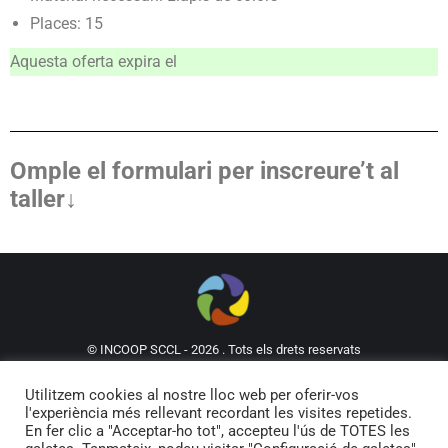
Places: 15
Aquesta oferta expira el
Omple el formulari per inscreure’t al
taller↓
© INCOOP SCCL - 2026 . Tots els drets reservats
93 302 61 62
incoop@incoop.cat
C/Mallorca 53,
Utilitzem cookies al nostre lloc web per oferir-vos
Local 5, 08029
l'experiència més rellevant recordant les visites repetides.
Política de privacitat i Avís legal
En fer clic a "Acceptar-ho tot", accepteu l'ús de TOTES les