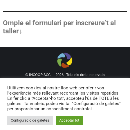
Omple el formulari per inscreure’t al
taller↓
© INCOOP SCCL - 2026 . Tots els drets reservats
93 302 61 62
incoop@incoop.cat
C/Mallorca 53,
Utilitzem cookies al nostre lloc web per oferir-vos
Local 5, 08029
l'experiència més rellevant recordant les visites repetides.
Política de privacitat i Avís legal
En fer clic a "Acceptar-ho tot", accepteu l'ús de TOTES les
galetes. Tanmateix, podeu visitar "Configuració de galetes"
per proporcionar un consentiment controlat.
Configuració de galetes
Acceptar tot