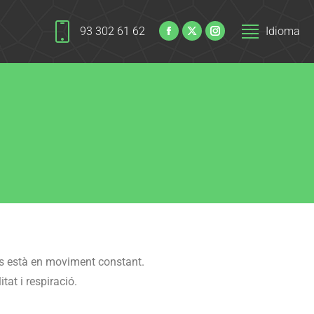
93 302 61 62
Idioma
os està en moviment constant.
itat i respiració.