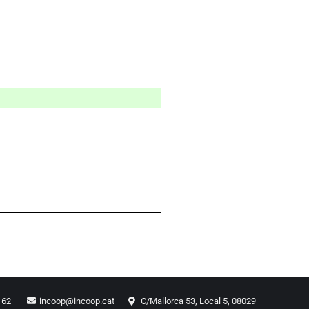
1 62
incoop@incoop.cat
C/Mallorca 53, Local 5, 08029