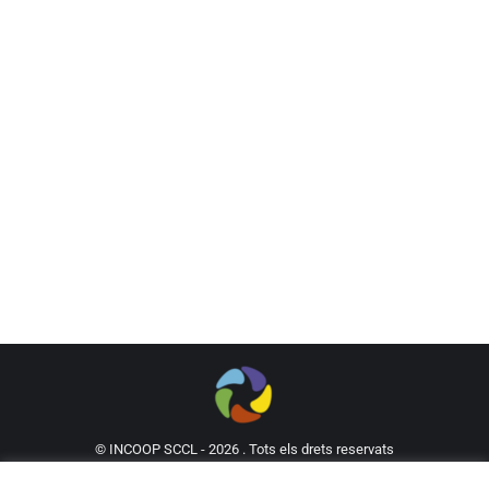
© INCOOP SCCL - 2026 . Tots els drets reservats
93 302 61 62
incoop@incoop.cat
C/Mallorca 53,