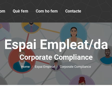
som
Què fem
Com ho fem
Contacte
Espai Empleat/da
You are here:
Corporate Compliance
Home
Espai Empleat
Corporate Compliance