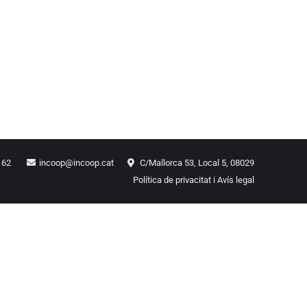
1 62
incoop@incoop.cat
C/Mallorca 53, Local 5, 08029
Política de privacitat i Avís legal