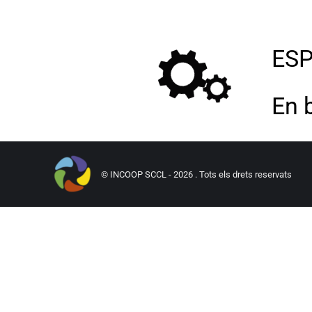
ESP
En 
© INCOOP SCCL - 2026 . Tots els drets reservats