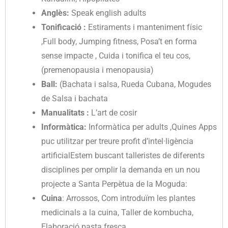
Anglès:
Speak english adults
Tonificació :
Estiraments i manteniment físic
,Full body, Jumping fitness, Posa’t en forma
sense impacte , Cuida i tonifica el teu cos,
(premenopausia i menopausia)
Ball:
(Bachata i salsa, Rueda Cubana, Mogudes
de Salsa i bachata
Manualitats :
L’art de cosir
Informàtica:
Informàtica per adults ,Quines Apps
puc utilitzar per treure profit d’intel·ligència
artificialEstem buscant talleristes de diferents
disciplines per omplir la demanda en un nou
projecte a Santa Perpètua de la Moguda:
Cuina
: Arrossos, Com introduïm les plantes
medicinals a la cuina, Taller de kombucha,
Elaboració pasta fresca