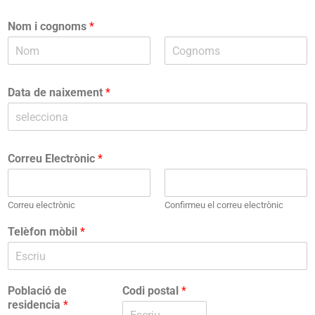
Nom i cognoms
*
N
C
o
o
Data de naixement
*
m
g
n
o
m
s
Correu Electrònic
*
Correu electrònic
Confirmeu el correu electrònic
Telèfon mòbil
*
Població de
Codi postal
*
residencia
*