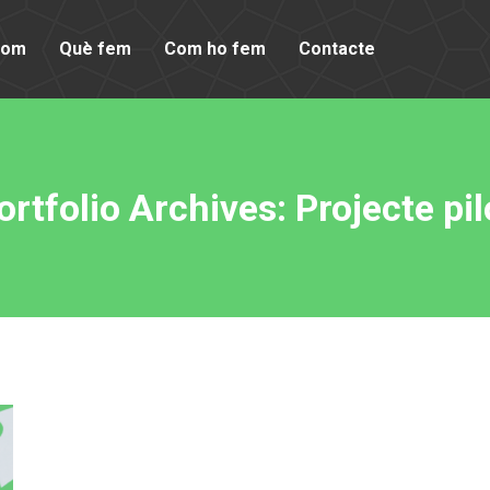
som
Què fem
Com ho fem
Contacte
ortfolio Archives:
Projecte pil